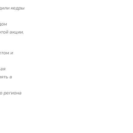
адили кедры
дом
той акции.
етом и
шая
ять в
о региона