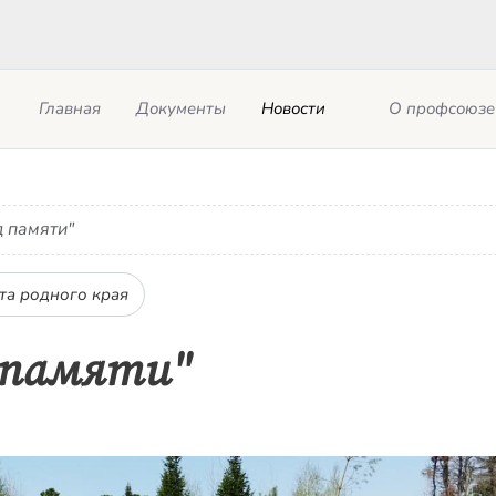
Главная
Документы
Новости
О профсоюзе
д памяти"
та родного края
д памяти"